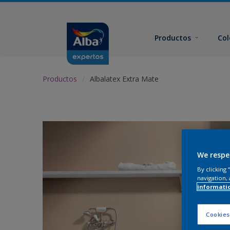
Productos
Col
Productos
Albalatex Extra Mate
We respe
By clicking
navigation, 
informati
Cookies