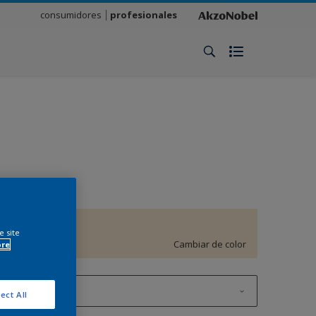
consumidores
profesionales
Syrup Hint
e site
Cambiar de color
ore
900 ML
ect All