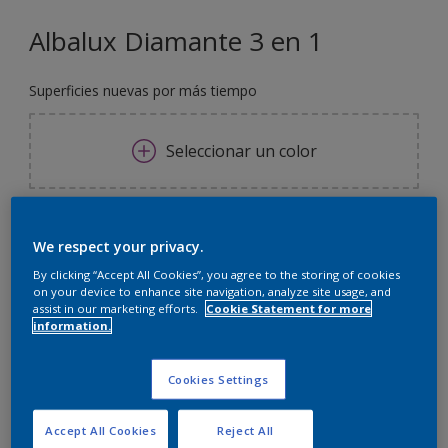
Albalux Diamante 3 en 1
Superficies nuevas por más tiempo
Seleccionar un color
250 ML
We respect your privacy.
250 ML
By clicking “Accept All Cookies”, you agree to the storing of cookies
Cantidad
Calculadora de pintura
on your device to enhance site navigation, analyze site usage, and
assist in our marketing efforts.
Cookie Statement for more
500 ML
information.
Calcular
900 ML
Cookies Settings
1 L
Agregar a la lista de deseos
3,6 L
Accept All Cookies
Reject All