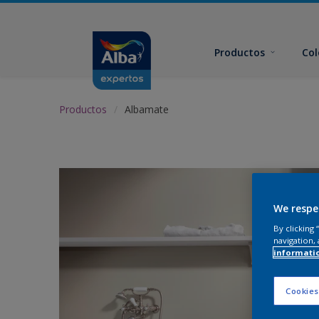
Productos
Col
Productos
Albamate
We respe
By clicking
navigation, 
informati
Cookies