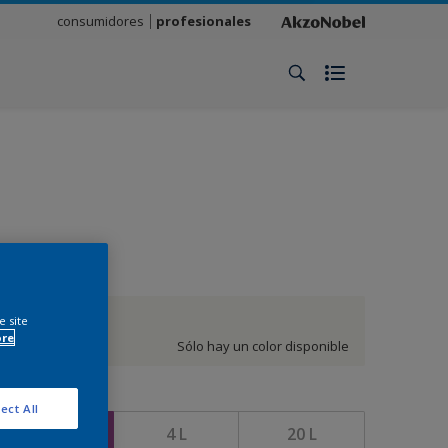
consumidores
profesionales
Blanco
e site
ore
Sólo hay un color disponible
amaño
ect All
1 L
4 L
20 L