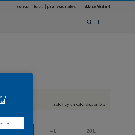
consumidores
profesionales
Blanco
e site
ore
Sólo hay un color disponible
amaño
ect All
1 L
4 L
20 L