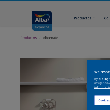
Productos
Col
Productos
Albamate
We respe
By clicking
navigation, 
informati
Cookies