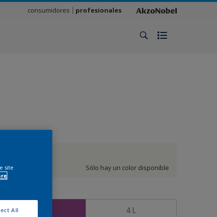
consumidores
profesionales
Blanco
Sólo hay un color disponible
e site
ore
amaño
1 L
4 L
ect All