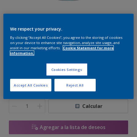
We respect your privacy.
By clicking “Accept All Cookies”, you agree to the storing of cookies
on your device to enhance site navigation, analyze site usage, and
assist in our marketing efforts.
Cookie Statement for more
Blanco
information.
Sólo hay un color disponible
Cookies Settings
1 L
Accept All Cookies
Reject All
1 L
Cantidad
Calculadora de pintura
4 L
Calcular
10 L
20 L
Agregar a la lista de deseos