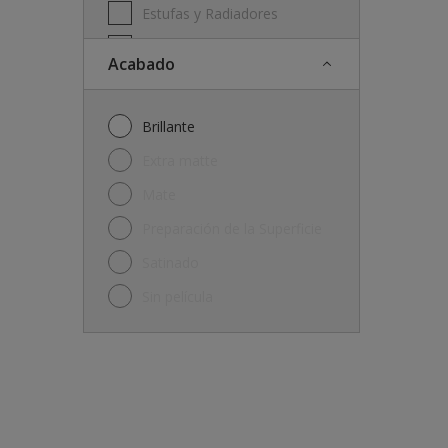
Estufas y Radiadores
Ferrous & Non Ferrous Metal
Acabado
Hot Surfaces
Ladrillos
Brillante
Machinery
Extra matte
Madera
Mate
Marcos y zócalos
Preparación de la Superficie
Metal
Satinado
Metal Doors or Frames
Sin película
Paredes
Piletas de natación
Pisos
Puertas