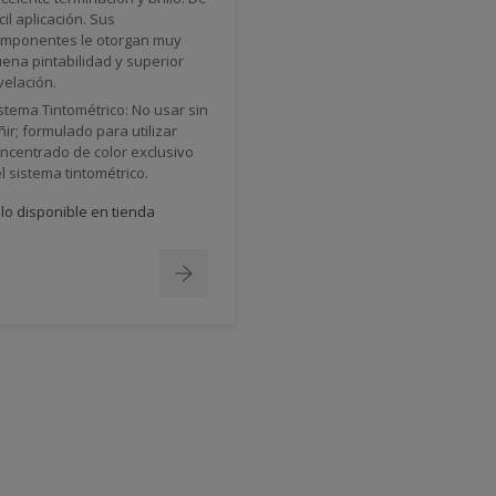
cil aplicación. Sus
mponentes le otorgan muy
ena pintabilidad y superior
velación.
stema Tintométrico: No usar sin
ñir; formulado para utilizar
ncentrado de color exclusivo
l sistema tintométrico.
lo disponible en tienda