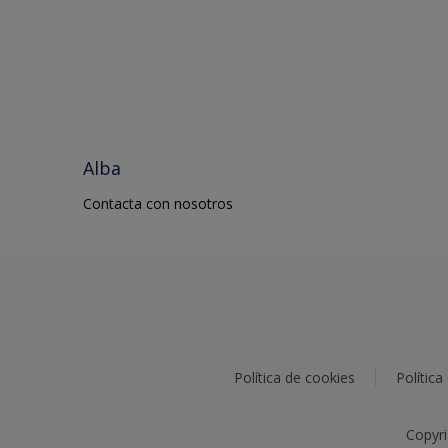
PVC
Road Centerlines
Techos
Wall Tiles
Yeso
Alba
Contacta con nosotros
Política de cookies
Política
Copyri