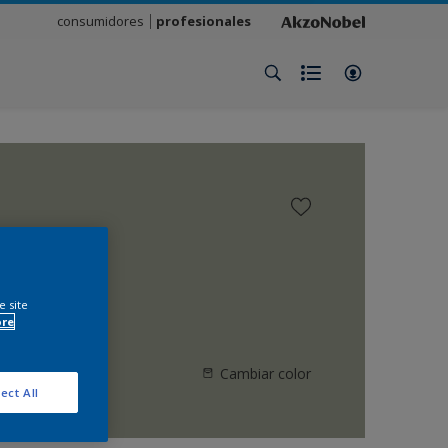
consumidores
profesionales
e site
ore
Cambiar color
ect All