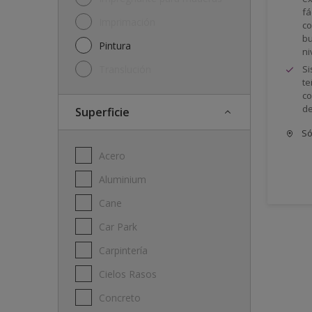
fá
Imprimación
co
bu
Pintura
ni
Translución
Si
te
co
de
Superficie
Só
Acero
Aluminium
Cane
Car Park
Carpintería
Cielos Rasos
Concreto