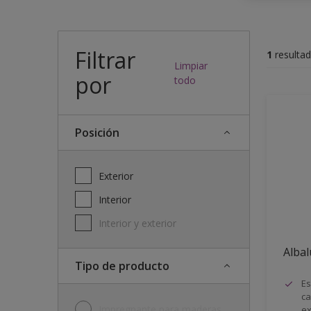
Filtrar
1
resulta
Limpiar
por
todo
posición
Exterior
Interior
Interior y exterior
Albal
Tipo de producto
Es
ca
Impregnante para maderas
ex