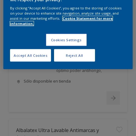
Albalatex Extra Mate
By clicking “Accept All Cookies”, you agree to the storing of cookies
on your device to enhance site navigation, analyze site usage, and
assist in our marketing efforts.
Cookie Statement for more
Látex interior mate. Su exclusiva
information.
FORMULA AVANZADA, única en el
mercado, utiliza la tecnología más
moderna en desarrollo y
Cookies Settings
elaboración de pinturas;
permite obtener un producto: Con
Accept All Cookies
Reject All
excelente poder cubriente,
nivelación y gran lavabilidad, de
óptimo poder antihongo,
Sólo disponible en tienda
Albalatex Ultra Lavable Antimarcas y