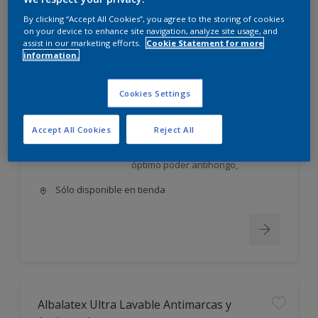
Albalatex Extra Mate
By clicking “Accept All Cookies”, you agree to the storing of cookies
on your device to enhance site navigation, analyze site usage, and
assist in our marketing efforts.
Cookie Statement for more
Látex interior mate. Su exclusiva
information.
FORMULA AVANZADA, única en el
mercado, utiliza la tecnología más
moderna en desarrollo y
Cookies Settings
elaboración de pinturas;
permite obtener un producto: Con
Accept All Cookies
Reject All
excelente poder cubriente,
nivelación y gran lavabilidad, de
óptimo poder antihongo,
Sólo disponible en tienda
Albalatex Ultra Lavable Antimarcas y