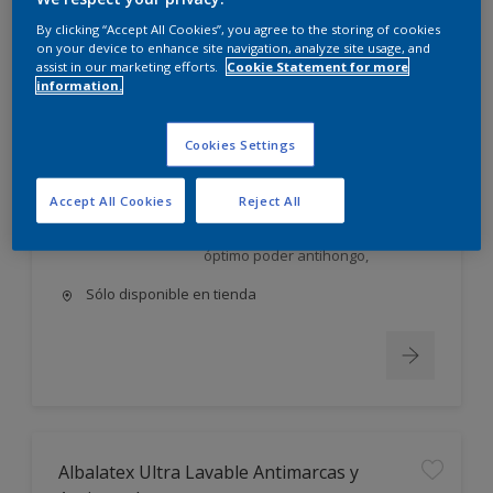
Albalatex Extra Mate
By clicking “Accept All Cookies”, you agree to the storing of cookies
on your device to enhance site navigation, analyze site usage, and
assist in our marketing efforts.
Cookie Statement for more
Látex interior mate. Su exclusiva
information.
FORMULA AVANZADA, única en el
mercado, utiliza la tecnología más
moderna en desarrollo y
Cookies Settings
elaboración de pinturas;
permite obtener un producto: Con
Accept All Cookies
Reject All
excelente poder cubriente,
nivelación y gran lavabilidad, de
óptimo poder antihongo,
Sólo disponible en tienda
Albalatex Ultra Lavable Antimarcas y