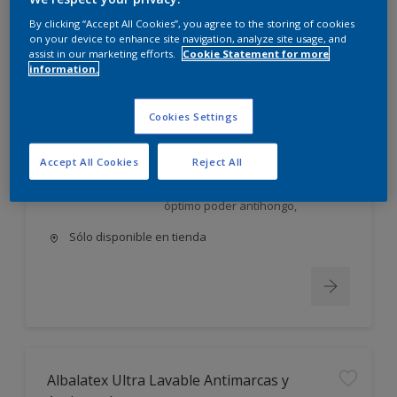
Albalatex Extra Mate
By clicking “Accept All Cookies”, you agree to the storing of cookies
on your device to enhance site navigation, analyze site usage, and
assist in our marketing efforts.
Cookie Statement for more
Látex interior mate. Su exclusiva
information.
FORMULA AVANZADA, única en el
mercado, utiliza la tecnología más
moderna en desarrollo y
Cookies Settings
elaboración de pinturas;
permite obtener un producto: Con
Accept All Cookies
Reject All
excelente poder cubriente,
nivelación y gran lavabilidad, de
óptimo poder antihongo,
Sólo disponible en tienda
Albalatex Ultra Lavable Antimarcas y