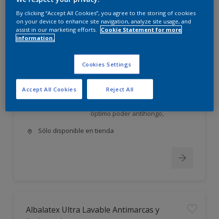
Albalatex Extra Mate
By clicking “Accept All Cookies”, you agree to the storing of cookies
on your device to enhance site navigation, analyze site usage, and
assist in our marketing efforts.
Cookie Statement for more
Látex interior mate. Su exclusiva
information.
FORMULA AVANZADA, única en el
mercado, utiliza la tecnología más
moderna en desarrollo y
Cookies Settings
elaboración de pinturas;
permite obtener un producto: Con
Accept All Cookies
Reject All
excelente poder cubriente,
nivelación y gran lavabilidad, de
óptimo poder antihongo,
Sólo disponible en tienda
Albalatex Ultra Lavable Antimarcas y