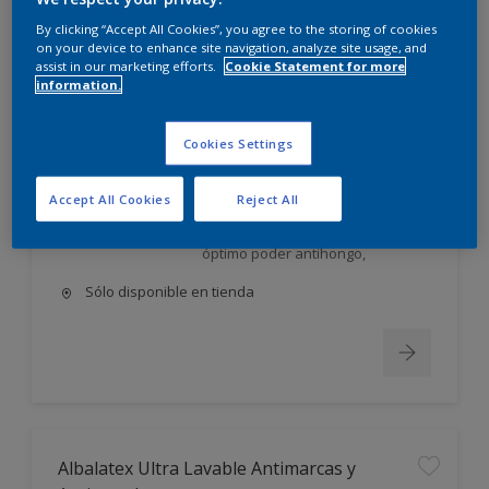
Albalatex Extra Mate
By clicking “Accept All Cookies”, you agree to the storing of cookies
on your device to enhance site navigation, analyze site usage, and
assist in our marketing efforts.
Cookie Statement for more
Látex interior mate. Su exclusiva
information.
FORMULA AVANZADA, única en el
mercado, utiliza la tecnología más
moderna en desarrollo y
Cookies Settings
elaboración de pinturas;
permite obtener un producto: Con
Accept All Cookies
Reject All
excelente poder cubriente,
nivelación y gran lavabilidad, de
óptimo poder antihongo,
Sólo disponible en tienda
Albalatex Ultra Lavable Antimarcas y