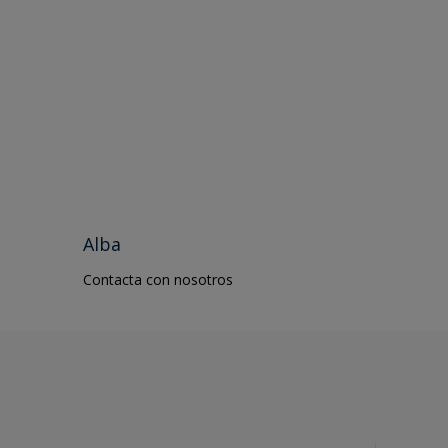
PVC
Road Centerlines
Techos
Wall Tiles
Yeso
Alba
Contacta con nosotros