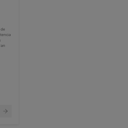
 de
stencia
s
ran