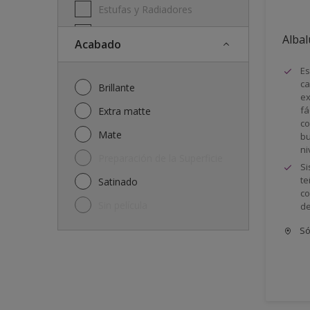
Estufas y Radiadores
Ferrous & Non Ferrous Metal
Albal
Acabado
Hot Surfaces
Es
Ladrillos
ca
Brillante
ex
Machinery
fá
Extra matte
co
Madera
Mate
bu
ni
Marcos y zócalos
Preparación de la Superficie
Si
Metal
te
Satinado
co
Metal Doors or Frames
Sin película
de
Paredes
Só
Piletas de natación
Pisos
Puertas