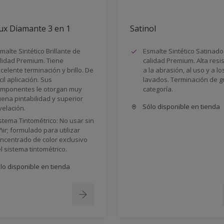
ux Diamante 3 en 1
Satinol
malte Sintético Brillante de
Esmalte Sintético Satinado
lidad Premium. Tiene
calidad Premium. Alta resi
celente terminación y brillo. De
a la abrasión, al uso y a lo
cil aplicación. Sus
lavados. Terminación de g
mponentes le otorgan muy
categoría.
ena pintabilidad y superior
Sólo disponible en tienda
velación.
stema Tintométrico: No usar sin
ñir; formulado para utilizar
ncentrado de color exclusivo
l sistema tintométrico.
lo disponible en tienda