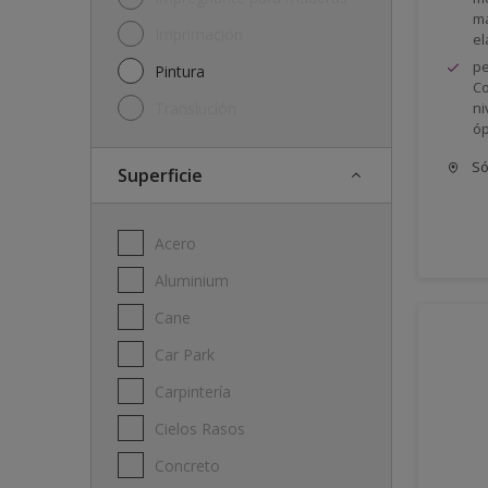
má
Imprimación
el
pe
Pintura
Co
Translución
ni
óp
Só
Superficie
Acero
Aluminium
Cane
Car Park
Carpintería
Cielos Rasos
Concreto