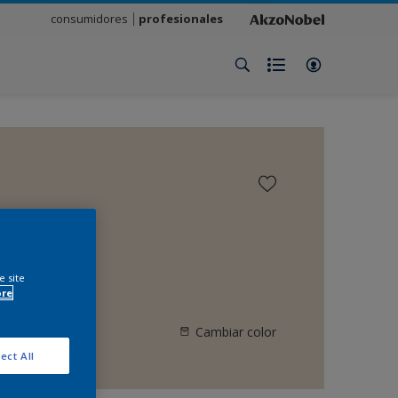
consumidores
profesionales
e site
ore
Cambiar color
ect All