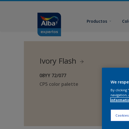
Productos
Col
Ivory Flash
08YY 72/077
We respe
CP5 color palette
By clicking
navigation, 
informati
Cookies