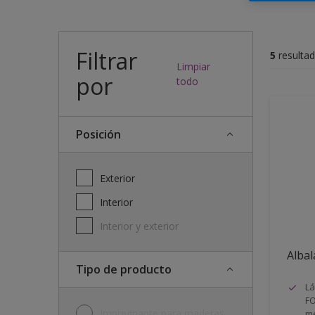
Filtrar
5
resulta
Limpiar
por
todo
posición
Exterior
Interior
Interior y exterior
Albal
Tipo de producto
Lá
FO
Impregnante para maderas
me