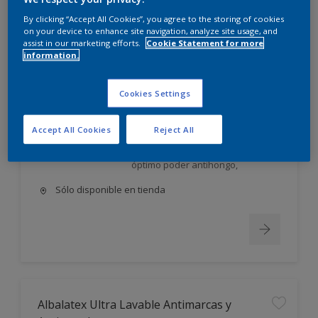
Albalatex Extra Mate
By clicking “Accept All Cookies”, you agree to the storing of cookies
on your device to enhance site navigation, analyze site usage, and
assist in our marketing efforts.
Cookie Statement for more
Látex interior mate. Su exclusiva
information.
FORMULA AVANZADA, única en el
mercado, utiliza la tecnología más
moderna en desarrollo y
Cookies Settings
elaboración de pinturas;
permite obtener un producto: Con
Accept All Cookies
Reject All
excelente poder cubriente,
nivelación y gran lavabilidad, de
óptimo poder antihongo,
Sólo disponible en tienda
Albalatex Ultra Lavable Antimarcas y