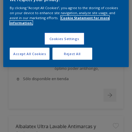
Albalatex Extra Mate
By clicking “Accept All Cookies”, you agree to the storing of cookies
on your device to enhance site navigation, analyze site usage, and
assist in our marketing efforts.
Cookie Statement for more
Látex interior mate. Su exclusiva
information.
FORMULA AVANZADA, única en el
mercado, utiliza la tecnología más
moderna en desarrollo y
Cookies Settings
elaboración de pinturas;
permite obtener un producto: Con
Accept All Cookies
Reject All
excelente poder cubriente,
nivelación y gran lavabilidad, de
óptimo poder antihongo,
Sólo disponible en tienda
Albalatex Ultra Lavable Antimarcas y