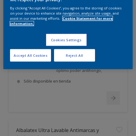
Albalatex Extra Mate
By clicking “Accept All Cookies”, you agree to the storing of cookies
on your device to enhance site navigation, analyze site usage, and
assist in our marketing efforts.
Cookie Statement for more
Látex interior mate. Su exclusiva
information.
FORMULA AVANZADA, única en el
mercado, utiliza la tecnología más
moderna en desarrollo y
Cookies Settings
elaboración de pinturas;
permite obtener un producto: Con
Accept All Cookies
Reject All
excelente poder cubriente,
nivelación y gran lavabilidad, de
óptimo poder antihongo,
Sólo disponible en tienda
Albalatex Ultra Lavable Antimarcas y