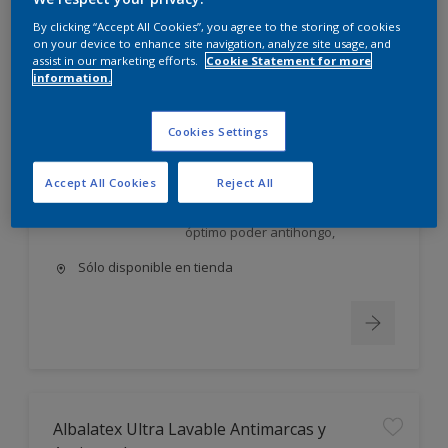
Albalatex Extra Mate
By clicking “Accept All Cookies”, you agree to the storing of cookies
on your device to enhance site navigation, analyze site usage, and
assist in our marketing efforts.
Cookie Statement for more
Látex interior mate. Su exclusiva
information.
FORMULA AVANZADA, única en el
mercado, utiliza la tecnología más
moderna en desarrollo y
Cookies Settings
elaboración de pinturas;
permite obtener un producto: Con
Accept All Cookies
Reject All
excelente poder cubriente,
nivelación y gran lavabilidad, de
óptimo poder antihongo,
Sólo disponible en tienda
Albalatex Ultra Lavable Antimarcas y