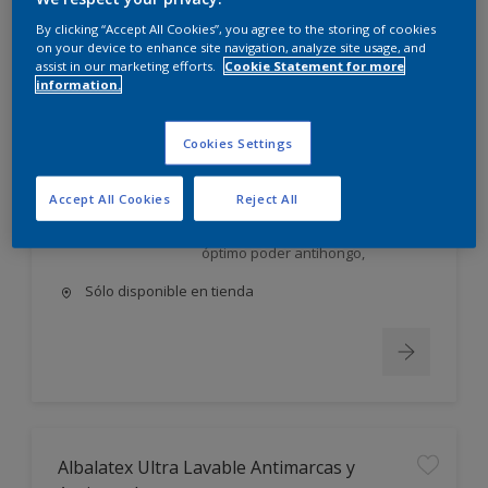
Albalatex Extra Mate
By clicking “Accept All Cookies”, you agree to the storing of cookies
on your device to enhance site navigation, analyze site usage, and
assist in our marketing efforts.
Cookie Statement for more
Látex interior mate. Su exclusiva
information.
FORMULA AVANZADA, única en el
mercado, utiliza la tecnología más
moderna en desarrollo y
Cookies Settings
elaboración de pinturas;
permite obtener un producto: Con
Accept All Cookies
Reject All
excelente poder cubriente,
nivelación y gran lavabilidad, de
óptimo poder antihongo,
Sólo disponible en tienda
Albalatex Ultra Lavable Antimarcas y