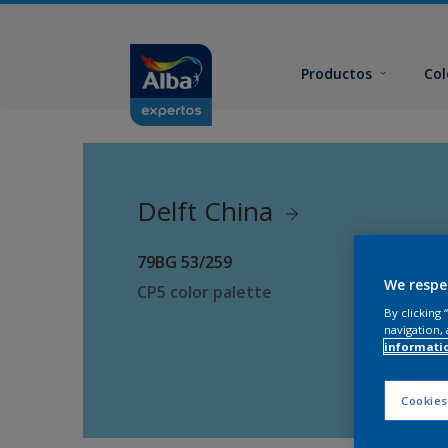
Productos
Col
Delft China
79BG 53/259
We respe
CP5 color palette
By clicking
navigation, 
informati
Cookies