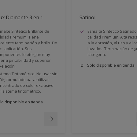
ux Diamante 3 en 1
Satinol
malte Sintético Brillante de
Esmalte Sintético Satinado
lidad Premium. Tiene
calidad Premium. Alta resi
celente terminación y brillo. De
a la abrasión, al uso y a lo
cil aplicación. Sus
lavados. Terminación de g
mponentes le otorgan muy
categoría.
ena pintabilidad y superior
Sólo disponible en tienda
velación.
stema Tintométrico: No usar sin
ñir; formulado para utilizar
ncentrado de color exclusivo
l sistema tintométrico.
lo disponible en tienda