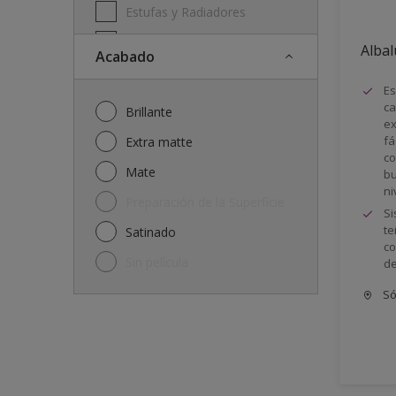
Estufas y Radiadores
Ferrous & Non Ferrous Metal
Albal
Acabado
Hot Surfaces
Es
Ladrillos
ca
Brillante
ex
Machinery
fá
Extra matte
co
Madera
Mate
bu
ni
Marcos y zócalos
Preparación de la Superficie
Si
Metal
te
Satinado
co
Metal Doors or Frames
Sin película
de
Paredes
Só
Piletas de natación
Pisos
Puertas