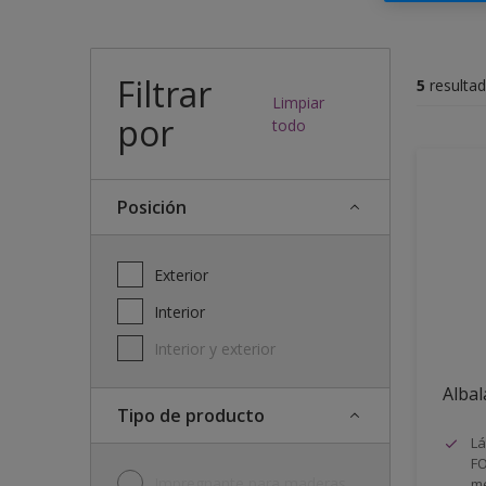
Filtrar
5
resulta
Limpiar
por
todo
posición
Exterior
Interior
Interior y exterior
Albal
Tipo de producto
Lá
FO
Impregnante para maderas
me