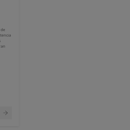
 de
stencia
s
ran