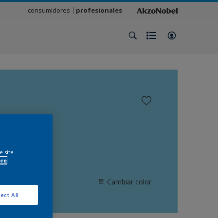
consumidores
profesionales
e site
ore
Cambiar color
ect All