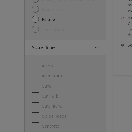
má
Imprimación
el
pe
Pintura
Co
Translución
ni
óp
Só
Superficie
Acero
Aluminium
Cane
Car Park
Carpintería
Cielos Rasos
Concreto