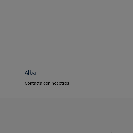
PVC
Road Centerlines
Techos
Wall Tiles
Yeso
Alba
Contacta con nosotros