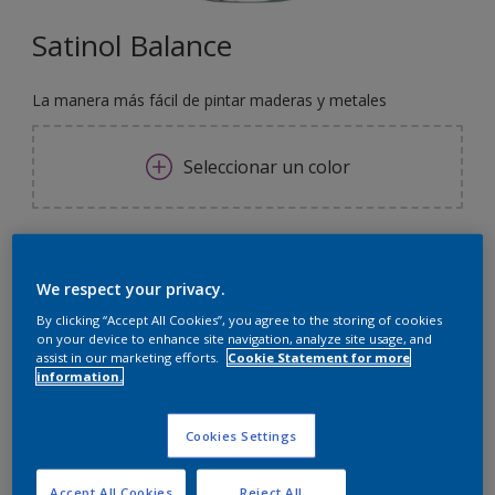
Satinol Balance
La manera más fácil de pintar maderas y metales
Seleccionar un color
500 ML
We respect your privacy.
500 ML
By clicking “Accept All Cookies”, you agree to the storing of cookies
Cantidad
Calculadora de pintura
on your device to enhance site navigation, analyze site usage, and
900 ML
assist in our marketing efforts.
Cookie Statement for more
Calcular
information.
1 L
3,6 L
Cookies Settings
Agregar a la lista de deseos
4 L
Accept All Cookies
Reject All