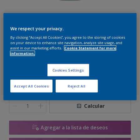
We respect your privacy.
By clicking “Accept All Cookies”, you agree to the storing of cookies
Syrup Hint
on your device to enhance site navigation, analyze site usage, and
assist in our marketing efforts.
Cookie Statement for more
Cambiar de color
information.
Tamaño
Cookies Settings
900 ML
3.6 L
17,4 L
Accept All Cookies
Reject All
Cantidad
Calculadora de pintura
Calcular
Agregar a la lista de deseos