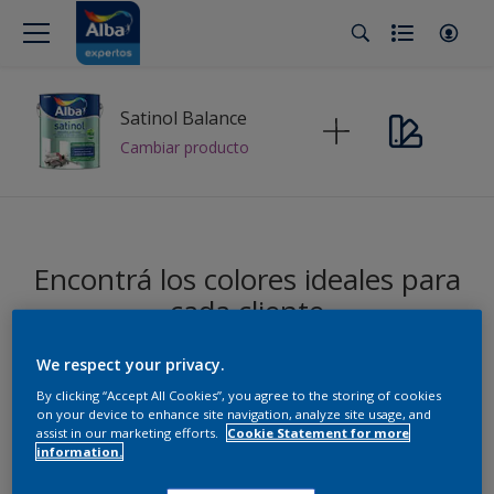
Satinol Balance
Cambiar producto
Encontrá los colores ideales para
cada cliente
We respect your privacy.
By clicking “Accept All Cookies”, you agree to the storing of cookies
on your device to enhance site navigation, analyze site usage, and
assist in our marketing efforts.
Cookie Statement for more
Alba
information.
La selección del experto 2019