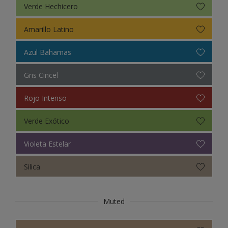
Verde Hechicero
Amarillo Latino
Azul Bahamas
Gris Cincel
Rojo Intenso
Verde Exótico
Violeta Estelar
Silica
Muted